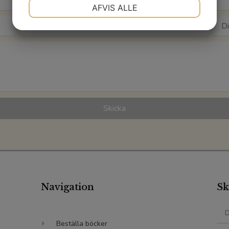
NØDVENDIGE
PRÆFERENCER
AFVIS ALLE
MARKETING
STATISTIK
Skicka
Navigation
Sk
Beställa böcker