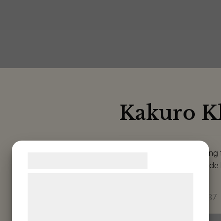
Kakuro Kl
Det här är en rejäl utmaning 
Samtykke til cookies
räkna enkelt när du löser de 
Vi og vores samarbejdspartnere bruger
teknologier, herunder cookies, til at
ISBN: 9781785996887
indsamle oplysninger om dig til forskellige