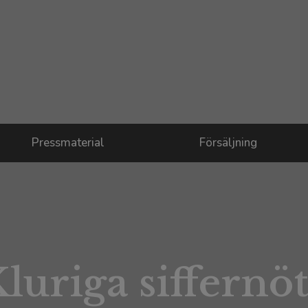
Pressmaterial
Försäljning
luriga siffernöt