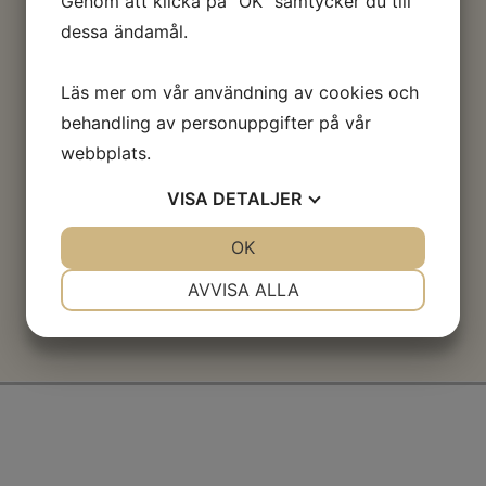
Genom att klicka på "OK" samtycker du till
dessa ändamål.
Läs mer om vår användning av cookies och
behandling av personuppgifter på vår
webbplats.
VISA
DETALJER
JA
NEJ
OK
JA
NEJ
NÖDVÄNDIG
INSTÄLLNINGAR
AVVISA ALLA
JA
NEJ
JA
NEJ
MARKNADSFÖRING
STATISTIK